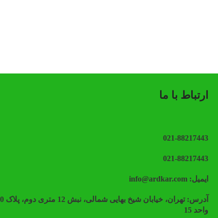
ارتباط با ما
021-88217443
021-88217443
ایمیل: info@ardkar.com
واحد 15