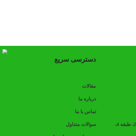
دسترسی سریع
مقالات
درباره ما
تماس با ما
آدرس: تهران، خیابان شیخ بهایی شمالی، نبش 12 متری دوم، پلاک 20، طبقه 4،
سوالات متداول