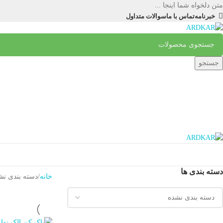
متن دلخواه شما اینجا ...
خبرنامه
تماس با ما
سوالات متداول
جستجو
02188217327
02188217443
دسته بندی ها
خانه
دسته بندی نش